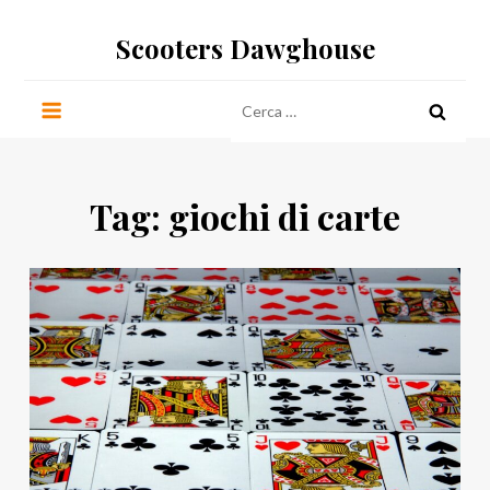
Salta
Scooters Dawghouse
al
contenuto
Ricerca
per:
Tag:
giochi di carte