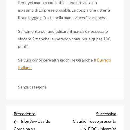
Per ogni mano o contratto sono previste un
massimo di 13 prese possibili. La coppia che otterrà
il punteggio più alto nella mano vincerà la manche.
Solitamente per aggiudicarsi il match è necessario
vincere 2 manche, superando comunque quota 100
punti.
Se vuoi conoscere altri giochi, leggi anche
Il Burraco
Italiano
Senza categoria
Navigazione
Articolo
Articol
Precedente
Successivo
precedente
success
Blog Avv Davide
Claudio Teseo presenta
Cornalba su
UNIPOC Università