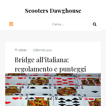
Salta
Scooters Dawghouse
al
contenuto
Ricerca
per:
di:
admin
Bridge all’italiana:
regolamento e punteggi