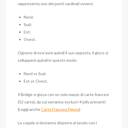
rappresenta uno dei punti cardinali ovvero:
Nord;
Sud;
Est;
Ovest.
Ognuno di essi avrà quindi il suo opposto, il gioco si
svilupperà quindi in questo modo:
Nord vs Sud;
Est vs Ovest.
Il Bridge si gioca con un solo mazzo di carte francesi
(52 carte), da cui verranno esclusi i 4 jolly presenti
(Leggi anche
Carte Francesi Figure
)
Le coppie si dovranno disporre al tavolo con i