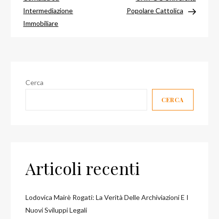
articoli
Intermediazione
Popolare Cattolica
Immobiliare
Cerca
CERCA
Articoli recenti
Lodovica Mairè Rogati: La Verità Delle Archiviazioni E I
Nuovi Sviluppi Legali