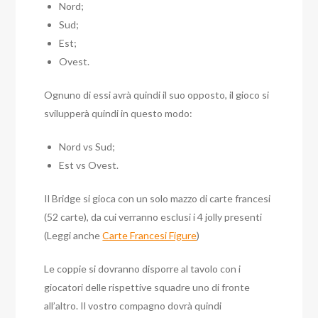
Nord;
Sud;
Est;
Ovest.
Ognuno di essi avrà quindi il suo opposto, il gioco si
svilupperà quindi in questo modo:
Nord vs Sud;
Est vs Ovest.
Il Bridge si gioca con un solo mazzo di carte francesi
(52 carte), da cui verranno esclusi i 4 jolly presenti
(Leggi anche
Carte Francesi Figure
)
Le coppie si dovranno disporre al tavolo con i
giocatori delle rispettive squadre uno di fronte
all’altro. Il vostro compagno dovrà quindi