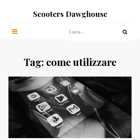
Salta
Scooters Dawghouse
al
contenuto
Ricerca
per:
Tag:
come utilizzare