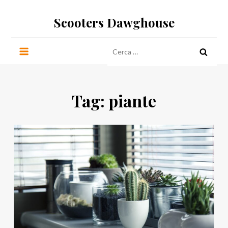
Salta
Scooters Dawghouse
al
contenuto
Ricerca
per:
Tag:
piante