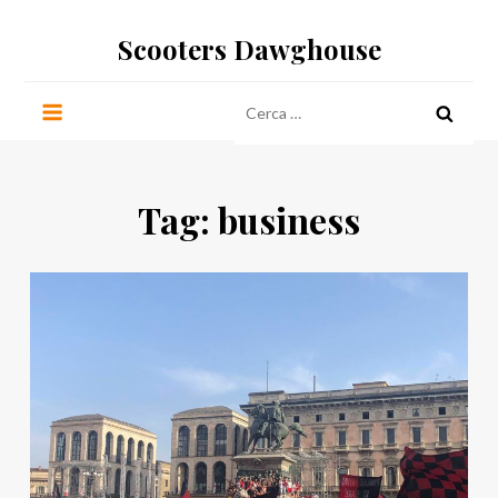
Salta
Scooters Dawghouse
al
contenuto
Ricerca
per:
Tag:
business